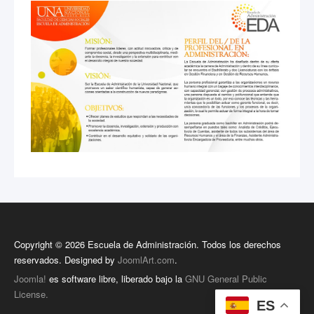
Copyright © 2026 Escuela de Administración. Todos los derechos
reservados. Designed by
JoomlArt.com
.
Joomla!
es software libre, liberado bajo la
GNU General Public
License.
ES